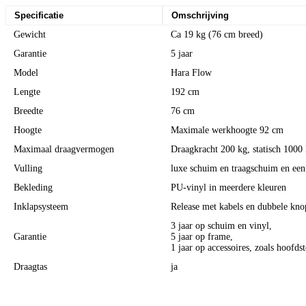
Specificatie
Omschrijving
Gewicht
Ca 19 kg (76 cm breed)
Garantie
5 jaar
Model
Hara Flow
Lengte
192 cm
Breedte
76 cm
Hoogte
Maximale werkhoogte 92 cm
Maximaal draagvermogen
Draagkracht 200 kg, statisch 1000 
Vulling
luxe schuim en traagschuim en een
Bekleding
PU-vinyl in meerdere kleuren
Inklapsysteem
Release met kabels en dubbele kno
3 jaar op schuim en vinyl,
Garantie
5 jaar op frame,
1 jaar op accessoires, zoals hoofds
Draagtas
ja