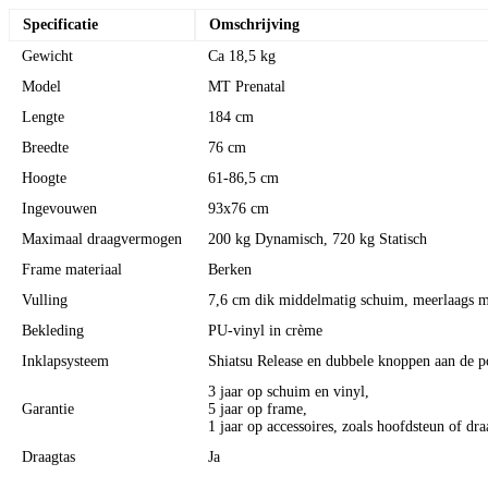
Specificatie
Omschrijving
Gewicht
Ca 18,5 kg
Model
MT Prenatal
Lengte
184 cm
Breedte
76 cm
Hoogte
61-86,5 cm
Ingevouwen
93x76 cm
Maximaal draagvermogen
200 kg Dynamisch, 720 kg Statisch
Frame materiaal
Berken
Vulling
7,6 cm dik middelmatig schuim, meerlaags m
Bekleding
PU-vinyl in crème
Inklapsysteem
Shiatsu Release en dubbele knoppen aan de p
3 jaar op schuim en vinyl,
Garantie
5 jaar op frame,
1 jaar op accessoires, zoals hoofdsteun of dra
Draagtas
Ja