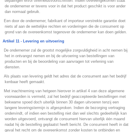
bepalingen en/of overheidsvoorschriften. Indien overeengekomen staat
de ondernemer er tevens voor in dat het product geschikt is voor ander
dan normaal gebruik.
.
Een door de ondernemer, fabrikant of importeur verstrekte garantie doet
niets af aan de wettelijke rechten en vorderingen die de consument op
grond van de overeenkomst tegenover de ondernemer kan doen gelden.
Artikel 11 - Levering en uitvoering
.
De ondernemer zal de grootst mogelijke zorgvuldigheid in acht nemen bij
het in ontvangst nemen en bij de uitvoering van bestellingen van
producten en bij de beoordeling van aanvragen tot verlening van
diensten.
.
Als plaats van levering geldt het adres dat de consument aan het bedrijf
kenbaar heeft gemaakt.
.
Met inachtneming van hetgeen hierover in artikel 4 van deze algemene
voorwaarden is vermeld, zal het bedrijf geaccepteerde bestellingen met
bekwame spoed doch uiterlijk binnen 30 dagen uitvoeren tenzij een
langere leveringstermijn is afgesproken. Indien de bezorging vertraging
ondervindt, of indien een bestelling niet dan wel slechts gedeeltelijk kan
worden uitgevoerd, ontvangt de consument hiervan uiterlijk één maand
nadat hij de bestelling geplaatst heeft bericht. De consument heeft in dat
geval het recht om de overeenkomst zonder kosten te ontbinden en