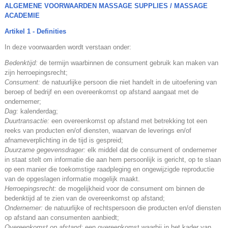
ALGEMENE VOORWAARDEN MASSAGE SUPPLIES / MASSAGE
ACADEMIE
Artikel 1 - Definities
In deze voorwaarden wordt verstaan onder:
Bedenktijd:
de termijn waarbinnen de consument gebruik kan maken van
zijn herroepingsrecht;
Consument:
de natuurlijke persoon die niet handelt in de uitoefening van
beroep of bedrijf en een overeenkomst op afstand aangaat met de
ondernemer;
Dag:
kalenderdag;
Duurtransactie:
een overeenkomst op afstand met betrekking tot een
reeks van producten en/of diensten, waarvan de leverings en/of
afnameverplichting in de tijd is gespreid;
Duurzame gegevensdrager:
elk middel dat de consument of ondernemer
in staat stelt om informatie die aan hem persoonlijk is gericht, op te slaan
op een manier die toekomstige raadpleging en ongewijzigde reproductie
van de opgeslagen informatie mogelijk maakt.
Herroepingsrecht:
de mogelijkheid voor de consument om binnen de
bedenktijd af te zien van de overeenkomst op afstand;
Ondernemer:
de natuurlijke of rechtspersoon die producten en/of diensten
op afstand aan consumenten aanbiedt;
Overeenkomst op afstand:
een overeenkomst waarbij in het kader van