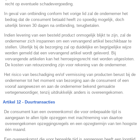
recht op eventuele schadevergoeding.
.
In geval van ontbinding conform het vorige lid zal de ondernemer het
bedrag dat de consument betaald heeft zo spoedig mogelijk, doch
uiterlijk binnen 30 dagen na ontbinding, terugbetalen.
.
Indien levering van een besteld product onmogelijk blijkt te zijn, zal de
ondernemer zich inspannen om een vervangend artikel beschikbaar te
stellen. Uiterlijk bij de bezorging zal op duidelijke en begrijpelijke wijze
worden gemeld dat een vervangend artikel wordt geleverd. Bij
vervangende artikelen kan het herroepingsrecht niet worden uitgesloten.
De kosten van retourzending zijn voor rekening van de ondernemer.
.
Het risico van beschadiging en/of vermissing van producten berust bij de
ondernemer tot het moment van bezorging aan de consument of een
vooraf aangewezen en aan de ondernemer bekend gemaakte
vertegenwoordiger, tenzij uitdrukkelijk anders is overeengekomen.
Artikel 12 - Duurtransacties
.
De consument kan een overeenkomst die voor onbepaalde tijd is
aangegaan te allen tijde opzeggen met inachtneming van daartoe
overeengekomen opzeggingsregels en een opzegtermijn van ten hoogste
één maand.
.
Een overeenkomst die voor bepaalde tijd is aangegaan heeft een looptijd