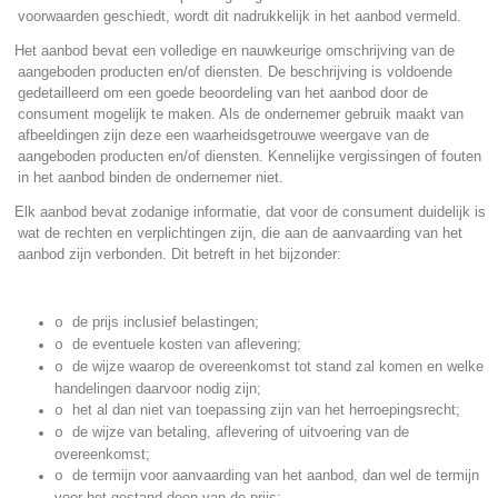
voorwaarden geschiedt, wordt dit nadrukkelijk in het aanbod vermeld.
.
Het aanbod bevat een volledige en nauwkeurige omschrijving van de
aangeboden producten en/of diensten. De beschrijving is voldoende
gedetailleerd om een goede beoordeling van het aanbod door de
consument mogelijk te maken. Als de ondernemer gebruik maakt van
afbeeldingen zijn deze een waarheidsgetrouwe weergave van de
aangeboden producten en/of diensten. Kennelijke vergissingen of fouten
in het aanbod binden de ondernemer niet.
.
Elk aanbod bevat zodanige informatie, dat voor de consument duidelijk is
wat de rechten en verplichtingen zijn, die aan de aanvaarding van het
aanbod zijn verbonden. Dit betreft in het bijzonder:
de prijs inclusief belastingen;
o
de eventuele kosten van aflevering;
o
de wijze waarop de overeenkomst tot stand zal komen en welke
o
handelingen daarvoor nodig zijn;
het al dan niet van toepassing zijn van het herroepingsrecht;
o
de wijze van betaling, aflevering of uitvoering van de
o
overeenkomst;
de termijn voor aanvaarding van het aanbod, dan wel de termijn
o
voor het gestand doen van de prijs;