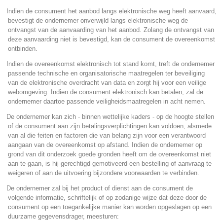
.
Indien de consument het aanbod langs elektronische weg heeft aanvaard,
bevestigt de ondernemer onverwijld langs elektronische weg de
ontvangst van de aanvaarding van het aanbod. Zolang de ontvangst van
deze aanvaarding niet is bevestigd, kan de consument de overeenkomst
ontbinden.
.
Indien de overeenkomst elektronisch tot stand komt, treft de ondernemer
passende technische en organisatorische maatregelen ter beveiliging
van de elektronische overdracht van data en zorgt hij voor een veilige
webomgeving. Indien de consument elektronisch kan betalen, zal de
ondernemer daartoe passende veiligheidsmaatregelen in acht nemen.
.
De ondernemer kan zich - binnen wettelijke kaders - op de hoogte stellen
of de consument aan zijn betalingsverplichtingen kan voldoen, alsmede
van al die feiten en factoren die van belang zijn voor een verantwoord
aangaan van de overeenkomst op afstand. Indien de ondernemer op
grond van dit onderzoek goede gronden heeft om de overeenkomst niet
aan te gaan, is hij gerechtigd gemotiveerd een bestelling of aanvraag te
weigeren of aan de uitvoering bijzondere voorwaarden te verbinden.
.
De ondernemer zal bij het product of dienst aan de consument de
volgende informatie, schriftelijk of op zodanige wijze dat deze door de
consument op een toegankelijke manier kan worden opgeslagen op een
duurzame gegevensdrager, meesturen: