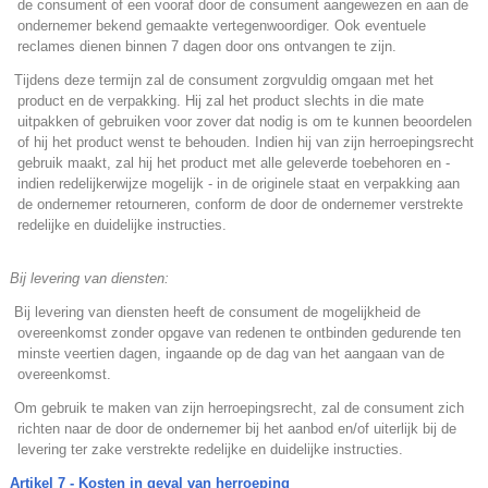
de consument of een vooraf door de consument aangewezen en aan de
ondernemer bekend gemaakte vertegenwoordiger. Ook eventuele
reclames dienen binnen 7 dagen door ons ontvangen te zijn.
.
Tijdens deze termijn zal de consument zorgvuldig omgaan met het
product en de verpakking. Hij zal het product slechts in die mate
uitpakken of gebruiken voor zover dat nodig is om te kunnen beoordelen
of hij het product wenst te behouden. Indien hij van zijn herroepingsrecht
gebruik maakt, zal hij het product met alle geleverde toebehoren en -
indien redelijkerwijze mogelijk - in de originele staat en verpakking aan
de ondernemer retourneren, conform de door de ondernemer verstrekte
redelijke en duidelijke instructies.
Bij levering van diensten:
.
Bij levering van diensten heeft de consument de mogelijkheid de
overeenkomst zonder opgave van redenen te ontbinden gedurende ten
minste veertien dagen, ingaande op de dag van het aangaan van de
overeenkomst.
.
Om gebruik te maken van zijn herroepingsrecht, zal de consument zich
richten naar de door de ondernemer bij het aanbod en/of uiterlijk bij de
levering ter zake verstrekte redelijke en duidelijke instructies.
Artikel 7 - Kosten in geval van herroeping