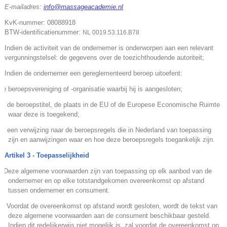
E-mailadres:
info@massageacademie.nl
KvK-nummer: 08088918
BTW-identificatienummer:
NL 0019.53.116.B78
Indien de activiteit van de ondernemer is onderworpen aan een relevant
vergunningstelsel: de gegevens over de toezichthoudende autoriteit;
Indien de ondernemer een gereglementeerd beroep uitoefent:
de
beroepsvereniging of -organisatie waarbij hij is aangesloten;
de beroepstitel, de plaats in de EU of de Europese Economische Ruimte
waar deze is toegekend;
een verwijzing naar de beroepsregels die in Nederland van toepassing
zijn en aanwijzingen waar en hoe deze beroepsregels toegankelijk zijn.
Artikel 3 - Toepasselijkheid
.
Deze algemene voorwaarden zijn van toepassing op elk aanbod van de
ondernemer en op elke totstandgekomen overeenkomst op afstand
tussen ondernemer en consument.
.
Voordat de overeenkomst op afstand wordt gesloten, wordt de tekst van
deze algemene voorwaarden aan de consument beschikbaar gesteld.
Indien dit redelijkerwijs niet mogelijk is, zal voordat de overeenkomst op