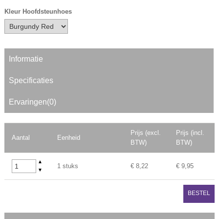
Kleur Hoofdsteunhoes
Informatie
Specificaties
Ervaringen(0)
Prijs (excl.
Prijs (incl.
Aantal
Eenheid
BTW)
BTW)
▲
1 stuks
€ 8,22
€ 9,95
▼
BESTEL