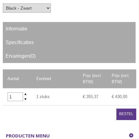
Informatie
Specificaties
Ervaringen(0)
Prijs (excl.
Prijs (incl.
Aantal
Eenheid
BTW)
BTW)
▲
1 stuks
€ 355,37
€ 430,00
▼
BESTEL
PRODUCTEN MENU