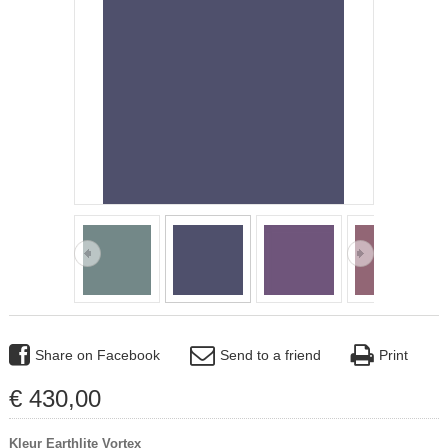
Share on Facebook
Send to a friend
Print
€
430
,
00
Kleur Earthlite Vortex