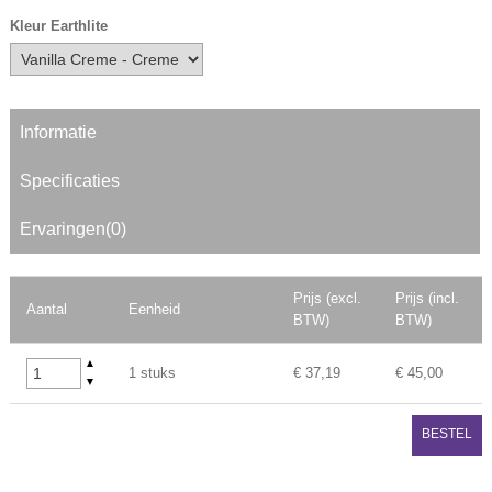
Kleur Earthlite
Informatie
Specificaties
Ervaringen(0)
Prijs (excl.
Prijs (incl.
Aantal
Eenheid
BTW)
BTW)
▲
1 stuks
€ 37,19
€ 45,00
▼
BESTEL